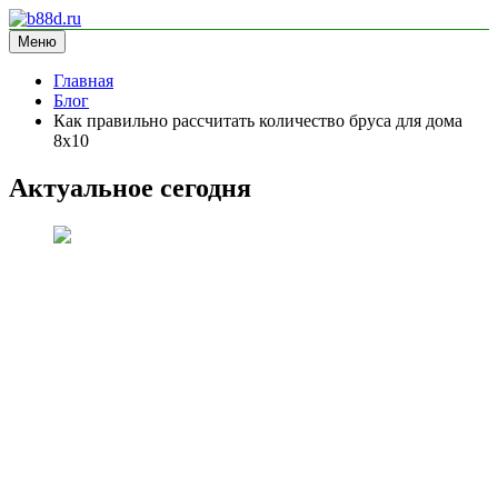
Перейти
к
Меню
b88d.ru
информационный сайт
содержимому
Главная
Блог
Как правильно рассчитать количество бруса для дома
8х10
Актуальное сегодня