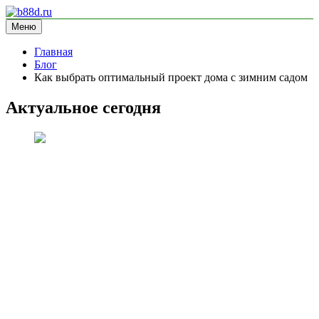
Перейти
к
Меню
b88d.ru
информационный сайт
содержимому
Главная
Блог
Как выбрать оптимальный проект дома с зимним садом
Актуальное сегодня