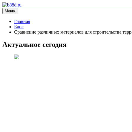
Перейти
к
Меню
b88d.ru
информационный сайт
содержимому
Главная
Блог
Сравнение различных материалов для строительства тер
Актуальное сегодня