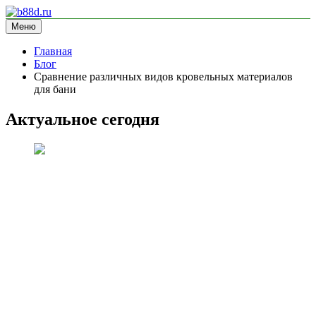
Перейти
к
Меню
b88d.ru
информационный сайт
содержимому
Главная
Блог
Сравнение различных видов кровельных материалов
для бани
Актуальное сегодня