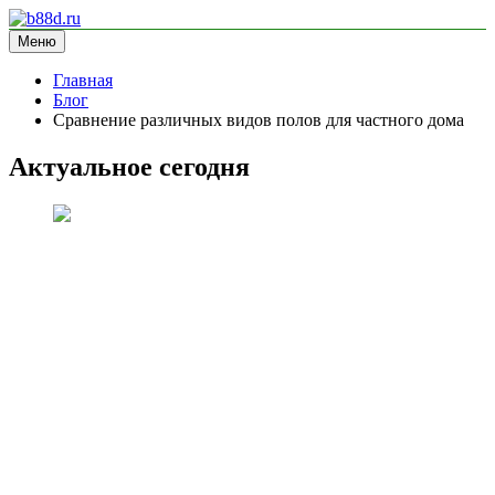
Перейти
к
Меню
b88d.ru
информационный сайт
содержимому
Главная
Блог
Сравнение различных видов полов для частного дома
Актуальное сегодня