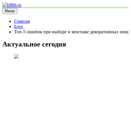
Перейти
к
Меню
b88d.ru
информационный сайт
содержимому
Главная
Блог
Топ-5 ошибок при выборе и монтаже декоративных ниш
Актуальное сегодня