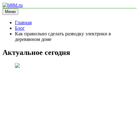
Перейти
к
Меню
b88d.ru
информационный сайт
содержимому
Главная
Блог
Как правильно сделать разводку электрики в
деревянном доме
Актуальное сегодня