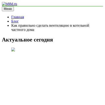
Перейти
к
Меню
b88d.ru
информационный сайт
содержимому
Главная
Блог
Как правильно сделать вентиляцию в котельной
частного дома
Актуальное сегодня