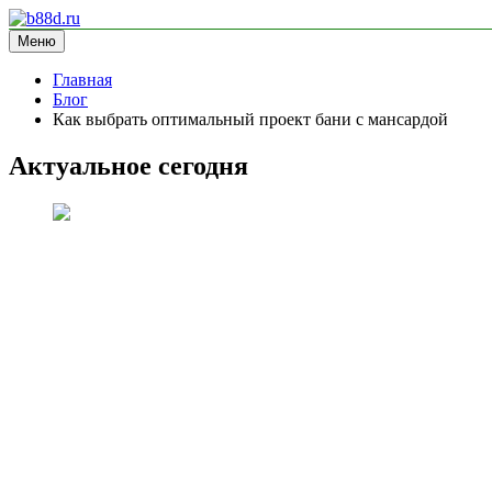
Перейти
к
Меню
b88d.ru
информационный сайт
содержимому
Главная
Блог
Как выбрать оптимальный проект бани с мансардой
Актуальное сегодня