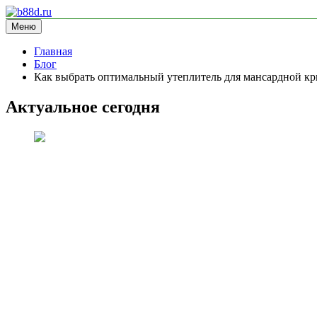
Перейти
к
Меню
b88d.ru
информационный сайт
содержимому
Главная
Блог
Как выбрать оптимальный утеплитель для мансардной к
Актуальное сегодня