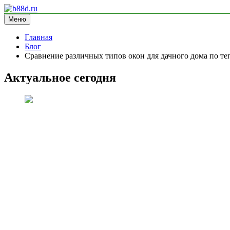
Перейти
к
Меню
b88d.ru
информационный сайт
содержимому
Главная
Блог
Сравнение различных типов окон для дачного дома по т
Актуальное сегодня